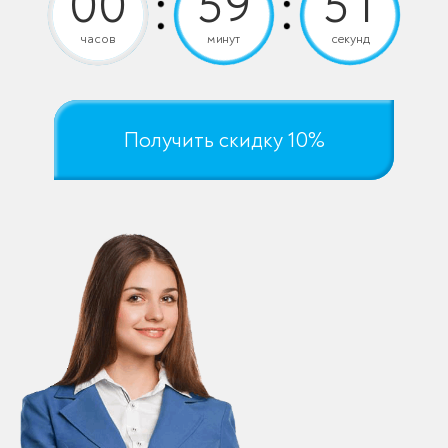
часов
минут
секунд
Получить скидку 10%